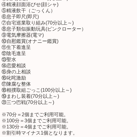
④精液顔面浴びせ(顔シャ)
⑤精液飲干（ごっくん）
⑥息子即尺(即尺)
⑦自宅巡業取り組み(70分以上～)
⑧息子類似振動玩具(ピンクローター）
⑨電気摩擦器(電マ)
⑩自慰鑑賞(オナニー鑑賞)
⑪生下着進呈
⑫陰毛進呈
⑬聖水
⑭恋愛相談
⑮身の上相談
⑯叱咤激励
⑰陳腐な整体
⑱相撲取組ごっこ(100分以上～)
⑲まわし装着(70分以上～)
⑳三つ巴戦(70分以上～)
※70分＝2個までご利用可能。
※100分＝3個までご利用可能。
※130分＝4個までご利用可能。
※割引時マイナス1個となります。