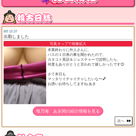
8/5 15:37
出勤しました
写真タップで画像拡大
本業終わりに外人さんに、
バスの１日券の事を聞かれたので、
カタコト英語＆ジェスチャーで説明したら、
何度もありがとうと言われて嬉しかったです😊
さて本日も
マッタリイチャイチャしたいな〜💕
お誘いお待ちしてますね あき
母乃海 あき関の紹介情報を見る
次へ