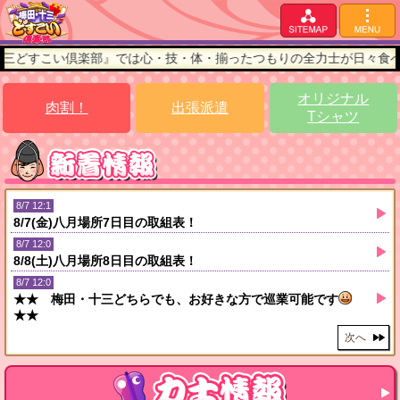
どすこい倶楽部』では心・技・体・揃ったつもりの全力士が日々食べて
オリジナル
肉割！
出張派遣
Tシャツ
8/7 12:1
8/7(金)八月場所7日目の取組表！
8/7 12:0
8/8(土)八月場所8日目の取組表！
8/7 12:0
★★ 梅田・十三どちらでも、お好きな方で巡業可能です
★★
次へ