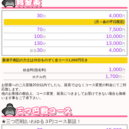
30
4,000
分
円
(月～金の平日限定)
70
7,500
分
円
100
10,000
分
円
130
13,000
分
円
30
4,000
延長
分
円
新弟子表記の力士は30分をのぞく全コース1,000円引き
1,000
給金料(指名料)
円
1,700
ホテル代
円～
お部屋へのご入室後20分以内でしたら、延長ではなくコース変更の料金にてご対
応致します。
他のお客様の都合上、コース変更、延長につきましてお受けできない場合も御座
います事をご了承下さい。
★三つ巴戦(いわゆる３P)コース新設！