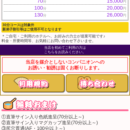
70
15,000
分
円
100
20,000
分
円
130
26,000
分
円
30分コースは対象外
新弟子割引等はご使用不可となります
＊ご自宅・ご利用のホテルへ、お好みの力士が巡業可能です♪
料金・所要時間等、お気軽にお問い合わせ下さいませ。
当店を初めてご利用の方は
こちらをお読みください。
当店を媒介としないコンパニオンへの
お誘い・勧誘は固くお断りします。
①直筆サイン入り色紙進呈(70分以上～)
②直筆サイン入りマグカップ進呈(70分以上～)
③尻穴貫通(AF・100分以上～)